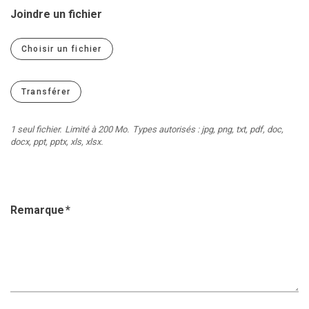
Jeune
Location de salles
Joindre un fichier
Journaliste
Offres d'emploi
Choisir un fichier
Nouvel habitant
Règlements communaux
Parent
Objets trouvés
Touriste
Grands chantiers
1 seul fichier.
Limité à 200 Mo.
Types autorisés : jpg, png, txt, pdf, doc,
docx, ppt, pptx, xls, xlsx.
Chantiers en cours
Remarque