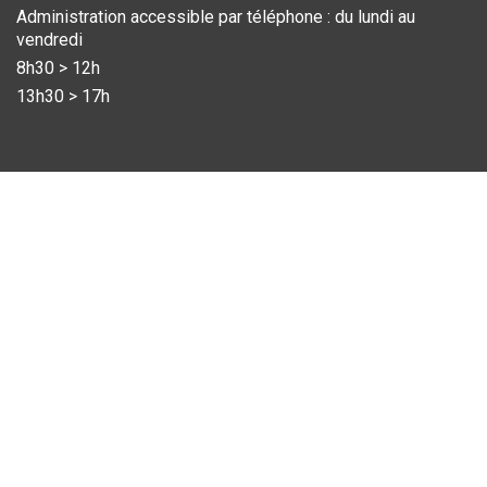
Administration accessible par téléphone : du lundi au
vendredi
8h30 > 12h
13h30 > 17h
© VILLE DE WAVRE, 2025
TOUS LES HORAIRES
REJOIGNEZ-NOUS !