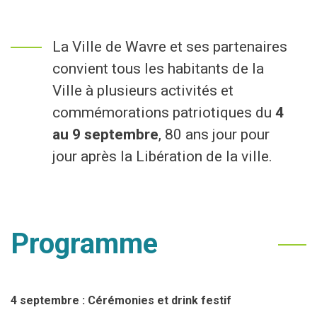
Economie
La Ville de Wavre et ses partenaires
Culture et loisirs
convient tous les habitants de la
Ville à plusieurs activités et
Je suis
commémorations patriotiques du
4
au 9 septembre
, 80 ans jour pour
Association
Je trouve
jour après la Libération de la ville.
Aîné
Mes démarches en ligne
Commerçant
Services communaux
Programme
En situation de handicap
Agenda
Investisseur
Enquêtes publiques
4 septembre : Cérémonies et drink festif