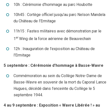
Jeune
Location de salles
10h : Cérémonie d’hommage au parc Houbotte
Journaliste
Offres d'emploi
10h45 : Cortège officiel jusqu’au parc Nelson Mandela
du Château de l’Ermitage
Nouvel habitant
Règlements communaux
11h15 : Fastes militaires avec démonstration par le
Parent
Objets trouvés
er
1
Wing de la force aérienne de Beauvechain
Touriste
Grands chantiers
12h : Inauguration de l’exposition au Château de
l'Ermitage
Chantiers en cours
5 septembre : Cérémonie d’hommage à Basse-Wavre
Commémoration au sein du Collège Notre-Dame de
Basse-Wavre en souvenir de la mort du Caporal Lance
Hugues, décédé dans l’enceinte du Collège le 5
septembre 1944.
4 au 9 septembre : Exposition « Wavre Libérée ! » au