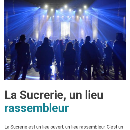
Jeune
Location de salles
Journaliste
Offres d'emploi
Nouvel habitant
Règlements communaux
Parent
Objets trouvés
Touriste
Grands chantiers
Chantiers en cours
La Sucrerie, un lieu
rassembleur
La Sucrerie est un lieu ouvert, un lieu rassembleur. C’est un