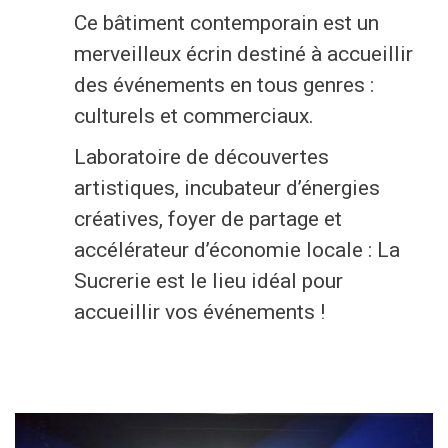
Ce bâtiment contemporain est un
Economie
merveilleux écrin destiné à accueillir
Culture et loisirs
des événements en tous genres :
culturels et commerciaux.
Je suis
Laboratoire de découvertes
artistiques, incubateur d’énergies
Association
Je trouve
créatives, foyer de partage et
Aîné
Mes démarches en ligne
accélérateur d’économie locale : La
Sucrerie est le lieu idéal pour
Commerçant
Services communaux
accueillir vos événements !
En situation de handicap
Agenda
Investisseur
Enquêtes publiques