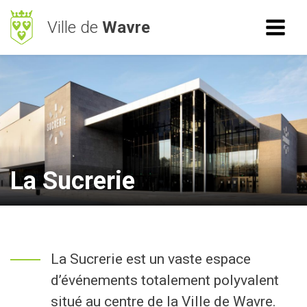
Ville de
Wavre
ACCÈS RAPIDE
RECHERCHE
Mes démarches
BetterStreet
Déchets
La Sucrerie
Horaires
NAVIGATION
La Sucrerie est un vaste espace
Vie Communale
d’événements totalement polyvalent
Vivre à Wavre
situé au centre de la Ville de Wavre.