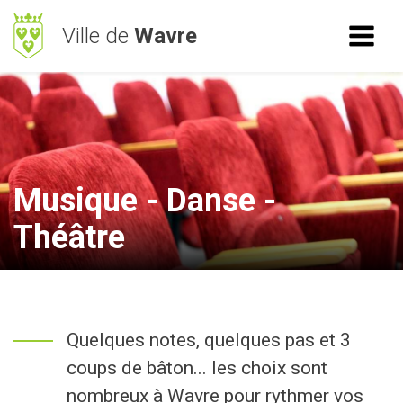
Ville de
Wavre
ACCÈS RAPIDE
RECHERCHE
Mes démarches
BetterStreet
Musique - Danse -
Déchets
Théâtre
Horaires
NAVIGATION
Quelques notes, quelques pas et 3
Vie Communale
coups de bâton... les choix sont
Vivre à Wavre
nombreux à Wavre pour rythmer vos