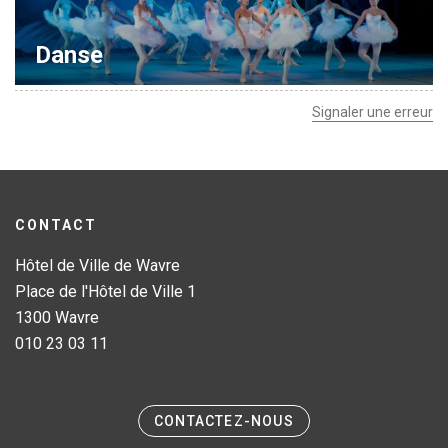
Jeune
Location de salles
Journaliste
Offres d'emploi
Danse
Nouvel habitant
Règlements communaux
Signaler une erreur
Parent
Objets trouvés
Touriste
Grands chantiers
CONTACT
Chantiers en cours
Hôtel de Ville de Wavre
Place de l'Hôtel de Ville 1
1300 Wavre
010 23 03 11
CONTACTEZ-NOUS