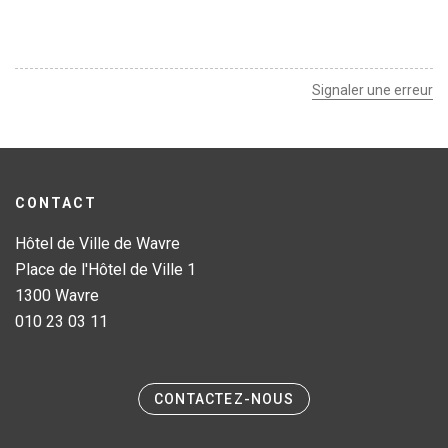
g
A
g
g
e
G
e
e
s
I
c
u
N
o
i
A
Signaler une erreur
u
v
T
r
a
I
a
n
O
t
n
N
e
t
e
CONTACT
Hôtel de Ville de Wavre
Place de l'Hôtel de Ville 1
1300 Wavre
010 23 03 11
CONTACTEZ-NOUS