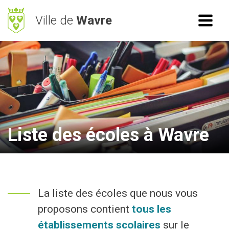
Ville de
Wavre
ACCÈS RAPIDE
RECHERCHE
Mes démarches
BetterStreet
Déchets
Liste des écoles à Wavre
Horaires
NAVIGATION
La liste des écoles que nous vous
Vie Communale
proposons contient
tous les
Vivre à Wavre
établissements scolaires
sur le