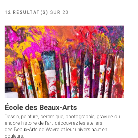
Jeune
Location de salles
RÉSEAU LIBRE NON CONFESSIONNEL
ENSEIGNEMENT DE PROMOTION SOCIALE
Journaliste
Offres d'emploi
12 RÉSULTAT(S)
SUR 20
RÉSEAU PROVINCIAL
Nouvel habitant
Règlements communaux
Parent
Objets trouvés
Touriste
Grands chantiers
Chantiers en cours
École des Beaux-Arts
Dessin, peinture, céramique, photographie, gravure ou
encore histoire de l’art, découvrez les ateliers
des Beaux-Arts de Wavre et leur univers haut en
couleurs.