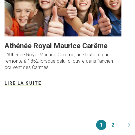
Athénée Royal Maurice Carême
L'Athénée Royal Maurice Carême, une histoire qui
remonte à 1852 lorsque celui-ci ouvre dans l'ancien
couvent des Carmes...
LIRE LA SUITE
P
P
1
P
2
P
a
a
a