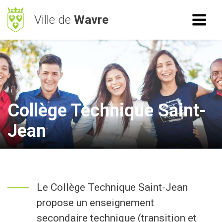
Ville de
Wavre
ACCÈS RAPIDE
RECHERCHE
Mes démarches
BetterStreet
Collège Technique Saint-
Déchets
Jean
Horaires
NAVIGATION
Le Collège Technique Saint-Jean
Vie Communale
propose un enseignement
Vivre à Wavre
secondaire technique (transition et