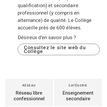
qualification) et secondaire
Economie
professionnel (y compris en
Culture et loisirs
alternance) de qualité. Le Collège
accueille près de 600 élèves.
Je suis
Désireux d'en savoir plus ?
Association
Je trouve
Consultez le site web du
Collège
Aîné
Mes démarches en ligne
Commerçant
Services communaux
En situation de handicap
Agenda
RÉSEAU
CATÉGORIE
Réseau libre
Enseignement
Investisseur
Enquêtes publiques
confessionnel
secondaire