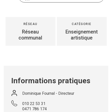
Jeune
Location de salles
Journaliste
Offres d'emploi
Nouvel habitant
Règlements communaux
RÉSEAU
CATÉGORIE
Réseau
Enseignement
Parent
Objets trouvés
communal
artistique
Touriste
Grands chantiers
Chantiers en cours
Informations pratiques
Dominique Fournal - Directeur
010 22 53 31
0471 786 174