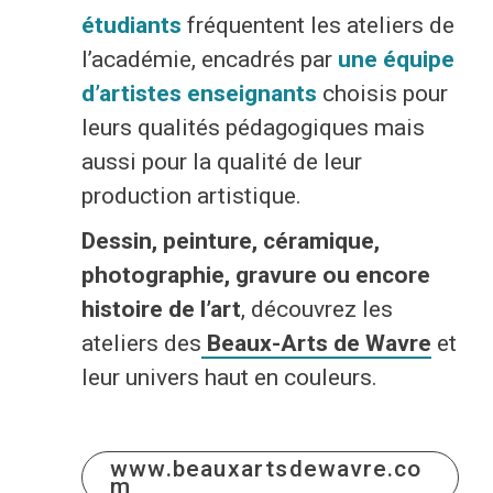
étudiants
fréquentent les ateliers de
Economie
l’académie, encadrés par
une équipe
Culture et loisirs
d’artistes enseignants
choisis pour
leurs qualités pédagogiques mais
aussi pour la qualité de leur
Je suis
production artistique.
Association
Je trouve
Dessin, peinture, céramique,
Aîné
Mes démarches en ligne
photographie, gravure ou encore
histoire de l’art
, découvrez les
Commerçant
Services communaux
ateliers des
Beaux-Arts de Wavre
et
leur univers haut en couleurs.
En situation de handicap
Agenda
Investisseur
Enquêtes publiques
www.beauxartsdewavre.co
m