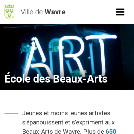
Ville de
Wavre
ACCÈS RAPIDE
RECHERCHE
Mes démarches
BetterStreet
Déchets
École des Beaux-Arts
Horaires
NAVIGATION
Jeunes et moins jeunes artistes
Vie Communale
s’épanouissent et s’expriment aux
Vivre à Wavre
Beaux-Arts de Wavre. Plus de
650