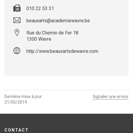
010 22 53 31
beauxarts@academiewavre.be
Rue du Chemin de Fer 18
1300
Wavre
http://www.beauxartsdewavre.com
Leaflet
| ©
OpenStreetMap
contributors
+
−
Dernière mise à jour
Signaler une erreur
21/05/2019
CONTACT