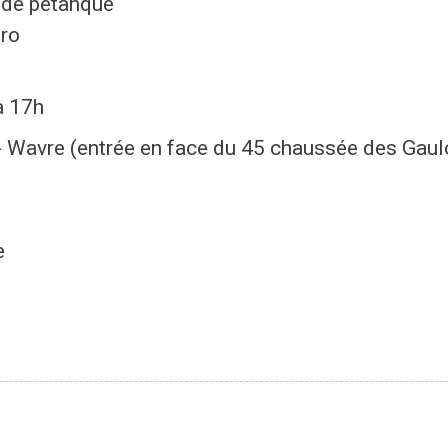
 de pétanque
éro
à 17h
 - Wavre (entrée en face du 45 chaussée des Gaul
e