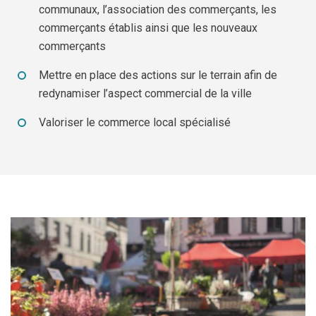
Jeune
Location de salles
communaux, l’association des commerçants, les
commerçants établis ainsi que les nouveaux
Journaliste
Offres d'emploi
commerçants
Nouvel habitant
Règlements communaux
Mettre en place des actions sur le terrain afin de
redynamiser l’aspect commercial de la ville
Parent
Objets trouvés
Valoriser le commerce local spécialisé
Touriste
Grands chantiers
Chantiers en cours