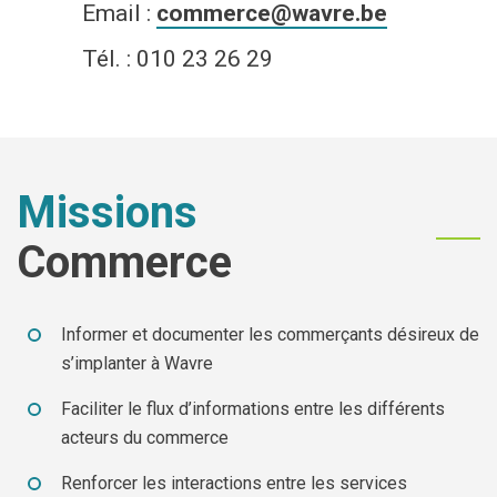
Email :
commerce@wavre.be
Economie
Tél. : 010 23 26 29
Culture et loisirs
Je suis
Missions
Association
Je trouve
Commerce
Aîné
Mes démarches en ligne
Commerçant
Services communaux
Informer et documenter les commerçants désireux de
s’implanter à Wavre
En situation de handicap
Agenda
Faciliter le flux d’informations entre les différents
Investisseur
Enquêtes publiques
acteurs du commerce
Renforcer les interactions entre les services