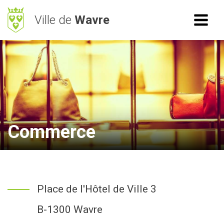
Ville de
Wavre
ACCÈS RAPIDE
RECHERCHE
Mes démarches
BetterStreet
Déchets
Commerce
Horaires
NAVIGATION
Place de l'Hôtel de Ville 3
Vie Communale
B-1300 Wavre
Vivre à Wavre