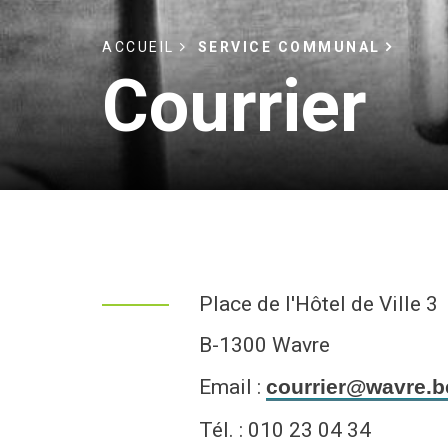
MES DÉMARCHES EN LIGNE
C
A
L
SENIOR
ACCUEIL
SERVICE COMMUNAL
A
C
ENFANCE / VIE DE FAMILLE
Courrier
SÉCURITÉ
SANTÉ
ÉNERGIES
LOCATION DE SALLES
Place de l'Hôtel de Ville 3
B-1300 Wavre
Email :
courrier@wavre.b
Tél. : 010 23 04 34