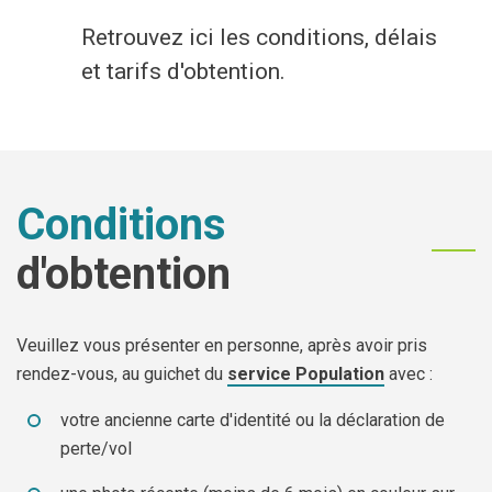
Economie
Retrouvez ici les conditions, délais
et tarifs d'obtention.
Culture et loisirs
Je suis
Conditions
Association
Je trouve
d'obtention
Aîné
Mes démarches en ligne
Commerçant
Services communaux
Veuillez vous présenter en personne, après avoir pris
rendez-vous, au guichet du
service Population
avec :
En situation de handicap
Agenda
votre ancienne carte d'identité ou la déclaration de
Investisseur
Enquêtes publiques
perte/vol