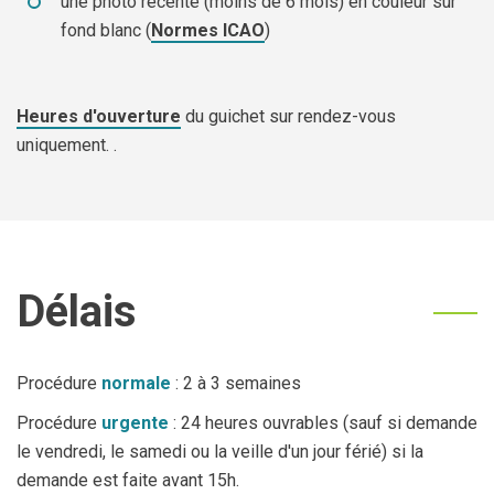
Jeune
Location de salles
une photo récente (moins de 6 mois) en couleur sur
fond blanc (
Normes ICAO
)
Journaliste
Offres d'emploi
Nouvel habitant
Règlements communaux
Heures d'ouverture
du guichet sur rendez-vous
uniquement. .
Parent
Objets trouvés
Touriste
Grands chantiers
Chantiers en cours
Délais
Procédure
normale
: 2 à 3 semaines
Procédure
urgente
: 24 heures ouvrables (sauf si demande
le vendredi, le samedi ou la veille d'un jour férié) si la
demande est faite avant 15h.