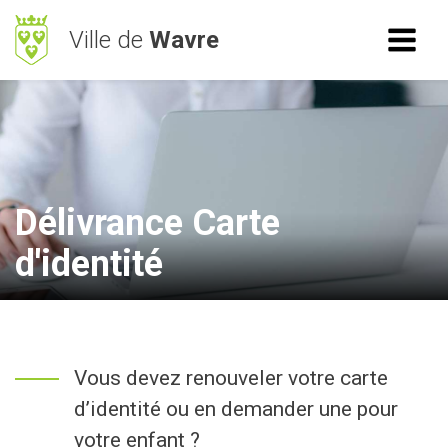
Ville de
Wavre
ACCÈS RAPIDE
RECHERCHE
Mes démarches
BetterStreet
Délivrance Carte
Déchets
d'identité
Horaires
NAVIGATION
Vous devez renouveler votre carte
Vie Communale
d’identité ou en demander une pour
Vivre à Wavre
votre enfant ?