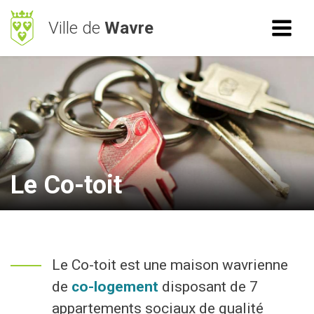
Ville de
Wavre
ACCÈS RAPIDE
RECHERCHE
Mes démarches
BetterStreet
Déchets
Le Co-toit
Horaires
NAVIGATION
Le Co-toit est une maison wavrienne
Vie Communale
de
co-logement
disposant de 7
Vivre à Wavre
appartements sociaux de qualité