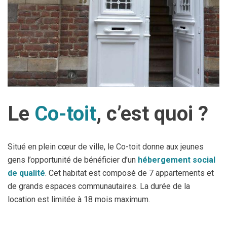
Jeune
Location de salles
Journaliste
Offres d'emploi
Nouvel habitant
Règlements communaux
Parent
Objets trouvés
Touriste
Grands chantiers
Le
Co-toit
, c’est quoi ?
Chantiers en cours
Situé en plein cœur de ville, le Co-toit donne aux jeunes
gens l’opportunité de bénéficier d’un
hébergement social
de qualité
. Cet habitat est composé de 7 appartements et
de grands espaces communautaires. La durée de la
location est limitée à 18 mois maximum.