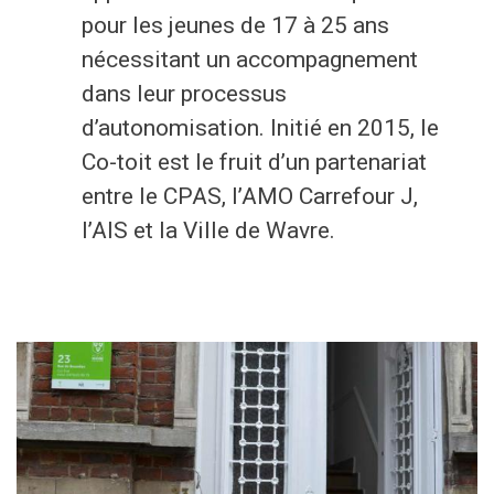
pour les jeunes de 17 à 25 ans
Economie
nécessitant un accompagnement
Culture et loisirs
dans leur processus
d’autonomisation. Initié en 2015, le
Co-toit est le fruit d’un partenariat
Je suis
entre le CPAS, l’AMO Carrefour J,
Association
Je trouve
l’AIS et la Ville de Wavre.
Aîné
Mes démarches en ligne
Commerçant
Services communaux
En situation de handicap
Agenda
Investisseur
Enquêtes publiques