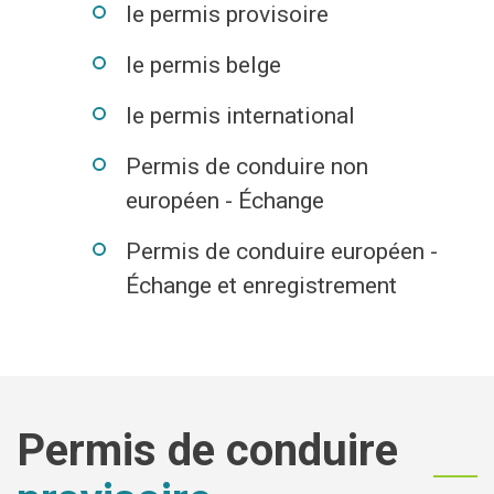
le permis provisoire
Economie
le permis belge
Culture et loisirs
le permis international
Je suis
Permis de conduire non
européen - Échange
Association
Je trouve
Permis de conduire européen -
Aîné
Mes démarches en ligne
Échange et enregistrement
Commerçant
Services communaux
En situation de handicap
Agenda
Investisseur
Enquêtes publiques
Permis de conduire