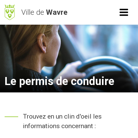
Ville de
Wavre
ACCÈS RAPIDE
RECHERCHE
Mes démarches
BetterStreet
Déchets
Le permis de conduire
Horaires
NAVIGATION
Trouvez en un clin d'oeil les
Vie Communale
informations concernant :
Vivre à Wavre