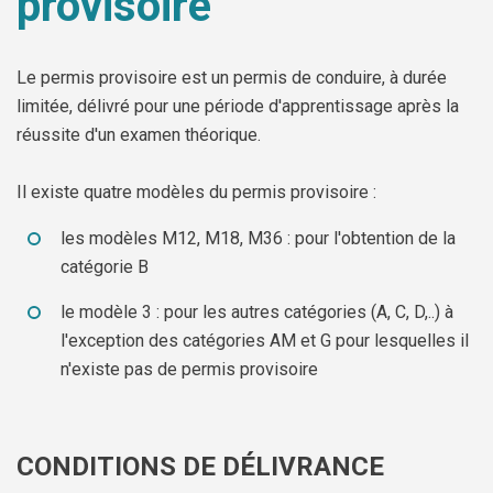
provisoire
Jeune
Location de salles
Journaliste
Offres d'emploi
Le permis provisoire est un permis de conduire, à durée
Nouvel habitant
Règlements communaux
limitée, délivré pour une période d'apprentissage après la
réussite d'un examen théorique.
Parent
Objets trouvés
Il existe quatre modèles du permis provisoire :
Touriste
Grands chantiers
les modèles M12, M18, M36 : pour l'obtention de la
Chantiers en cours
catégorie B
le modèle 3 : pour les autres catégories (A, C, D,..) à
l'exception des catégories AM et G pour lesquelles il
n'existe pas de permis provisoire
CONDITIONS DE DÉLIVRANCE