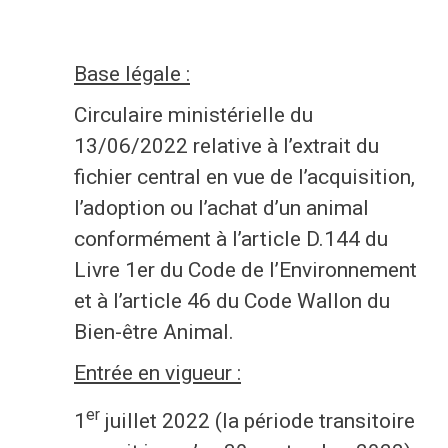
Economie
Base légale :
Culture et loisirs
Circulaire ministérielle du
13/06/2022 relative à l’extrait du
Je suis
fichier central en vue de l’acquisition,
Association
Je trouve
l’adoption ou l’achat d’un animal
conformément à l’article D.144 du
Aîné
Mes démarches en ligne
Livre 1er du Code de l’Environnement
Commerçant
Services communaux
et à l’article 46 du Code Wallon du
Bien-être Animal.
En situation de handicap
Agenda
Entrée en vigueur :
Investisseur
Enquêtes publiques
er
1
juillet 2022 (la période transitoire