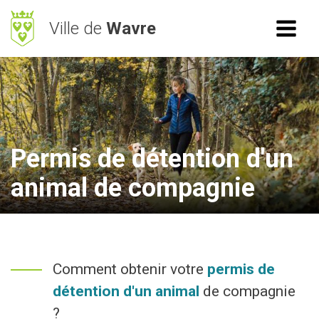
Ville de
Wavre
ACCÈS RAPIDE
RECHERCHE
Mes démarches
BetterStreet
Permis de détention d'un
Déchets
animal de compagnie
Horaires
NAVIGATION
Comment obtenir votre
permis de
Vie Communale
détention d'un animal
de compagnie
Vivre à Wavre
?