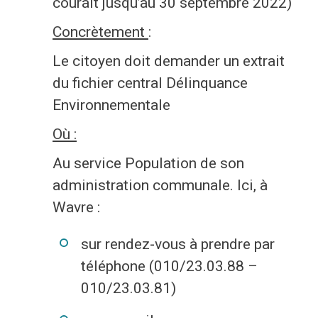
Jeune
Location de salles
courait jusqu’au 30 septembre 2022)
Journaliste
Offres d'emploi
Concrètement
:
Le citoyen doit demander un extrait
Nouvel habitant
Règlements communaux
du fichier central Délinquance
Parent
Objets trouvés
Environnementale
Où :
Touriste
Grands chantiers
Au service Population de son
Chantiers en cours
administration communale. Ici, à
Wavre :
sur rendez-vous à prendre par
téléphone (010/23.03.88 –
010/23.03.81)