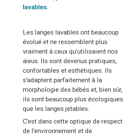
lavables
.
Economie
Culture et loisirs
Les langes lavables ont beaucoup
évolué et ne ressemblent plus
Je suis
vraiment à ceux qu’utilisaient nos
Association
Je trouve
aïeux. Ils sont devenus pratiques,
confortables et esthétiques. Ils
Aîné
Mes démarches en ligne
s'adaptent parfaitement à la
morphologie des bébés et, bien sûr,
Commerçant
Services communaux
ils sont beaucoup plus écologiques
En situation de handicap
Agenda
que les langes jetables.
Investisseur
Enquêtes publiques
C’est dans cette optique de respect
de l’environnement et de