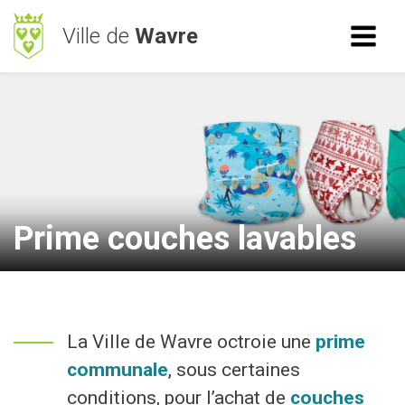
Ville de
Wavre
ACCÈS RAPIDE
RECHERCHE
Mes démarches
BetterStreet
Déchets
Prime couches lavables
Horaires
NAVIGATION
La Ville de Wavre octroie une
prime
Vie Communale
communale
, sous certaines
Vivre à Wavre
conditions, pour l’achat de
couches