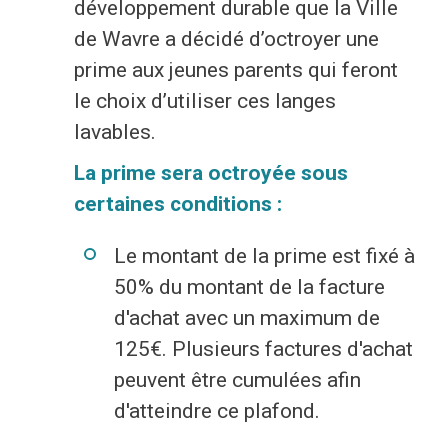
Jeune
Location de salles
développement durable que la Ville
de Wavre a décidé d’octroyer une
Journaliste
Offres d'emploi
prime aux jeunes parents qui feront
Nouvel habitant
Règlements communaux
le choix d’utiliser ces langes
lavables.
Parent
Objets trouvés
La prime sera octroyée sous
Touriste
Grands chantiers
certaines conditions :
Chantiers en cours
Le montant de la prime est fixé à
50% du montant de la facture
d'achat avec un maximum de
125€. Plusieurs factures d'achat
peuvent être cumulées afin
d'atteindre ce plafond.