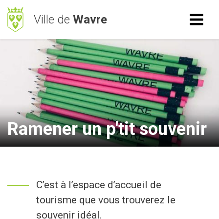
Ville de
Wavre
ACCÈS RAPIDE
RECHERCHE
Mes démarches
BetterStreet
Déchets
Ramener un p'tit souvenir
Horaires
NAVIGATION
C’est à l’espace d’accueil de
Vie Communale
tourisme que vous trouverez le
Vivre à Wavre
souvenir idéal.