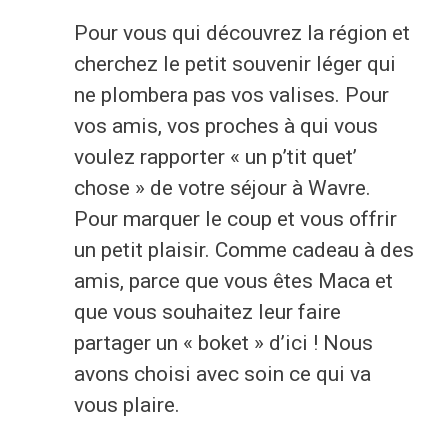
Economie
Pour vous qui découvrez la région et
cherchez le petit souvenir léger qui
Culture et loisirs
ne plombera pas vos valises. Pour
vos amis, vos proches à qui vous
Je suis
voulez rapporter « un p’tit quet’
chose » de votre séjour à Wavre.
Association
Je trouve
Pour marquer le coup et vous offrir
Aîné
Mes démarches en ligne
un petit plaisir. Comme cadeau à des
amis, parce que vous êtes Maca et
Commerçant
Services communaux
que vous souhaitez leur faire
partager un « boket » d’ici ! Nous
En situation de handicap
Agenda
avons choisi avec soin ce qui va
Investisseur
Enquêtes publiques
vous plaire.