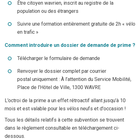
Jeune
Location de salles
Être citoyen wavrien, inscrit au registre de la
population ou des étrangers
Journaliste
Offres d'emploi
Suivre une formation entièrement gratuite de 2h « vélo
Nouvel habitant
Règlements communaux
en trafic »
Parent
Objets trouvés
Comment introduire un dossier de demande de prime ?
Télécharger le formulaire de demande
Touriste
Grands chantiers
Renvoyer le dossier complet par courrier
Chantiers en cours
postal uniquement : À l’attention du Service Mobilité,
Place de l’Hôtel de Ville, 1300 WAVRE
L’octroi de la prime a un effet rétroactif allant jusqu’à 10
mois et est valable pour les vélos neufs et d'occasion !
Tous les détails relatifs à cette subvention se trouvent
dans le règlement consultable en téléchargement ci-
dessous.