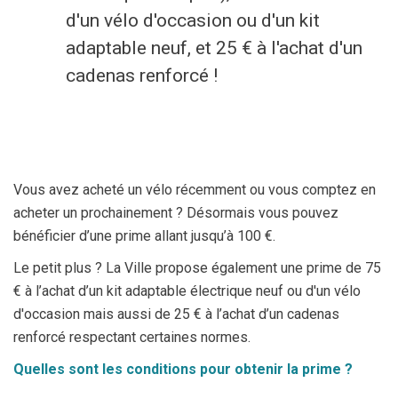
d'un vélo d'occasion ou d'un kit
Economie
adaptable neuf, et 25 € à l'achat d'un
Culture et loisirs
cadenas renforcé !
Je suis
Association
Je trouve
Vous avez acheté un vélo récemment ou vous comptez en
acheter un prochainement ? Désormais vous pouvez
Aîné
Mes démarches en ligne
bénéficier d’une prime allant jusqu’à 100 €.
Commerçant
Services communaux
Le petit plus ? La Ville propose également une prime de 75
€ à l’achat d’un kit adaptable électrique neuf ou d'un vélo
En situation de handicap
Agenda
d'occasion mais aussi de 25 € à l’achat d’un cadenas
renforcé respectant certaines normes.
Investisseur
Enquêtes publiques
Quelles sont les conditions pour obtenir la prime ?