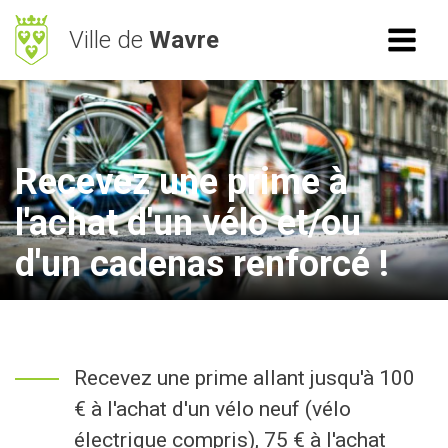
Ville de
Wavre
ACCÈS RAPIDE
RECHERCHE
Mes démarches
Recevez une prime à
BetterStreet
l'achat d'un vélo et/ou
Déchets
d'un cadenas renforcé !
Horaires
NAVIGATION
Recevez une prime allant jusqu'à 100
Vie Communale
€ à l'achat d'un vélo neuf (vélo
Vivre à Wavre
électrique compris), 75 € à l'achat