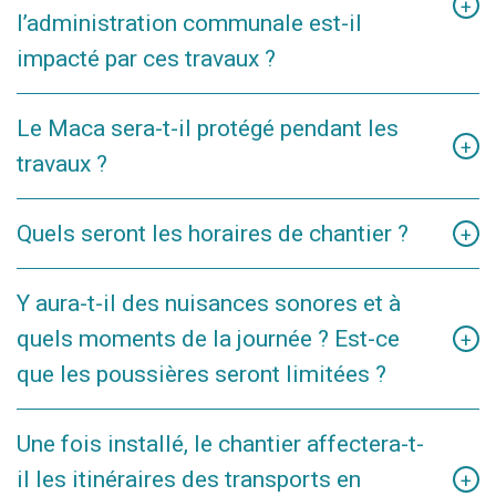
+
l’administration communale est-il
Installation de totems d'affichage
impacté par ces travaux ?
L’Hôtel de Ville et l’ensemble des services communaux
Le Maca sera-t-il protégé pendant les
resteront accessibles pendant toute la durée des travaux.
+
travaux ?
Plus que protégé ; il sera mis à l’abri. Nous l’enlèverons de
Quels seront les horaires de chantier ?
+
son promontoire pendant les travaux et c’est dans les
locaux de VisitWavre qu’il trouvera refuge temporairement.
Les heures de travail sont prévues de 7h à 16h30.
Il reste donc accessible si vous souhaitez aller lui caresser
Y aura-t-il des nuisances sonores et à
le derrière ?.
quels moments de la journée ? Est-ce
+
que les poussières seront limitées ?
Comme pour tout chantier, certaines nuisances ponctuelles
Une fois installé, le chantier affectera-t-
sont inévitables.
il les itinéraires des transports en
+
Des bâches anti-poussières seront installées sur les