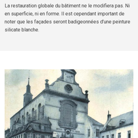
Jeune
Location de salles
La restauration globale du bâtiment ne le modifiera pas. Ni
Journaliste
Offres d'emploi
en superficie, ni en forme. Il est cependant important de
noter que les façades seront badigeonnées d’une peinture
Nouvel habitant
Règlements communaux
silicate blanche.
Parent
Objets trouvés
Touriste
Grands chantiers
Chantiers en cours