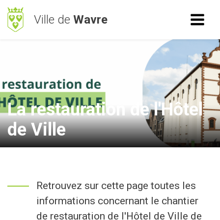
Ville de
Wavre
ACCÈS RAPIDE
RECHERCHE
Mes démarches
BetterStreet
La restauration de l'Hôtel
Déchets
de Ville
Horaires
NAVIGATION
Retrouvez sur cette page toutes les
Vie Communale
informations concernant le chantier
Vivre à Wavre
de restauration de l'Hôtel de Ville de