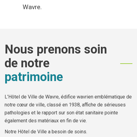
Wavre.
Economie
Culture et loisirs
Je suis
Nous prenons soin
de notre
Association
Je trouve
patrimoine
Aîné
Mes démarches en ligne
Commerçant
Services communaux
L’Hôtel de Ville de Wavre, édifice wavrien emblématique de
En situation de handicap
Agenda
notre cœur de ville, classé en 1938, affiche de sérieuses
pathologies et le rapport sur son état sanitaire pointe
Investisseur
Enquêtes publiques
également des matériaux en fin de vie.
Notre Hôtel de Ville a besoin de soins.