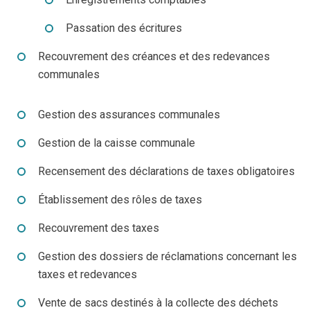
Jeune
Location de salles
Passation des écritures
Journaliste
Offres d'emploi
Recouvrement des créances et des redevances
Nouvel habitant
Règlements communaux
communales
Parent
Objets trouvés
Gestion des assurances communales
Touriste
Grands chantiers
Gestion de la caisse communale
Chantiers en cours
Recensement des déclarations de taxes obligatoires
Établissement des rôles de taxes
Recouvrement des taxes
Gestion des dossiers de réclamations concernant les
taxes et redevances
Vente de sacs destinés à la collecte des déchets