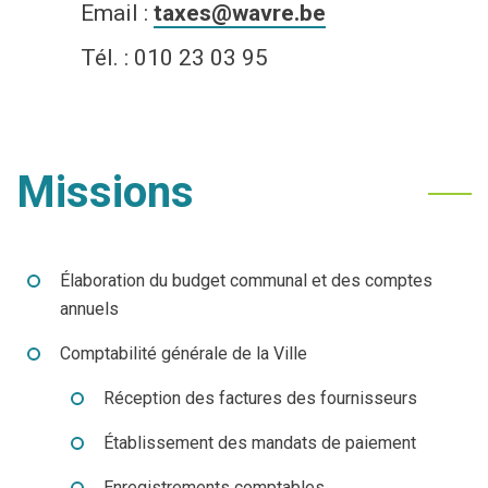
Email :
taxes@wavre.be
Economie
Tél. : 010 23 03 95
Culture et loisirs
Je suis
Missions
Association
Je trouve
Aîné
Mes démarches en ligne
Élaboration du budget communal et des comptes
annuels
Commerçant
Services communaux
Comptabilité générale de la Ville
En situation de handicap
Agenda
Réception des factures des fournisseurs
Investisseur
Enquêtes publiques
Établissement des mandats de paiement
Enregistrements comptables