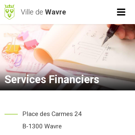
Ville de
Wavre
ACCÈS RAPIDE
RECHERCHE
Mes démarches
BetterStreet
Déchets
Services Financiers
Horaires
NAVIGATION
Place des Carmes 24
Vie Communale
B-1300 Wavre
Vivre à Wavre