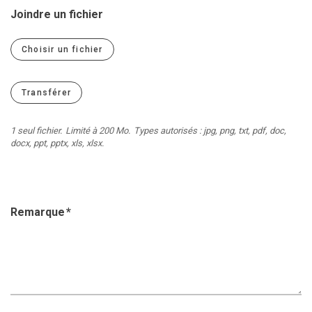
Jeune
Location de salles
Joindre un fichier
Journaliste
Offres d'emploi
Choisir un fichier
Nouvel habitant
Règlements communaux
Parent
Objets trouvés
Touriste
Grands chantiers
1 seul fichier.
Limité à 200 Mo.
Types autorisés : jpg, png, txt, pdf, doc,
docx, ppt, pptx, xls, xlsx.
Chantiers en cours
Remarque