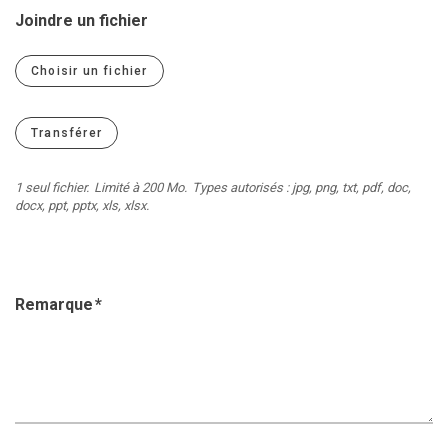
Jeune
Location de salles
Joindre un fichier
Journaliste
Offres d'emploi
Choisir un fichier
Nouvel habitant
Règlements communaux
Parent
Objets trouvés
Touriste
Grands chantiers
1 seul fichier.
Limité à 200 Mo.
Types autorisés : jpg, png, txt, pdf, doc,
docx, ppt, pptx, xls, xlsx.
Chantiers en cours
Remarque