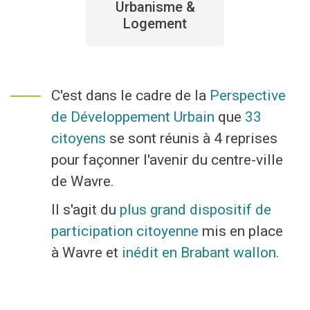
Urbanisme &
Economie
Logement
Culture et loisirs
C'est dans le cadre de la
Perspective
Je suis
de Développement Urbain
que
33
Association
Je trouve
citoyens
se sont réunis à 4 reprises
pour façonner l'avenir du centre-ville
Aîné
Mes démarches en ligne
de Wavre.
Commerçant
Services communaux
Il s'agit du
plus grand dispositif de
participation citoyenne
mis en place
En situation de handicap
Agenda
à Wavre et
inédit en Brabant wallon.
Investisseur
Enquêtes publiques