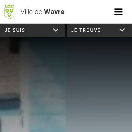
Ville de
Wavre
JE SUIS
ACCÈS RAPIDE
JE TROUVE
RECHERCHE
Mes démarches
BetterStreet
Déchets
Horaires
NAVIGATION
Vie Communale
Vivre à Wavre