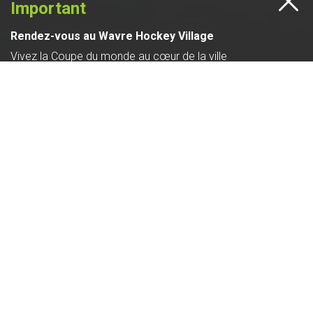
Important
Rendez-vous au Wavre Hockey Village
Vivez la Coupe du monde au cœur de la ville
© VILLE DE WAVRE, 2025
LIRE LA SUITE
MES DÉMARCHES EN
POPULATION - ETAT
LIGNE
CIVIL