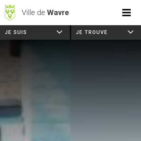
Ville de
Wavre
JE SUIS
ACCÈS RAPIDE
JE TROUVE
RECHERCHE
Mes démarches
BetterStreet
Déchets
Horaires
NAVIGATION
Vie Communale
Vivre à Wavre