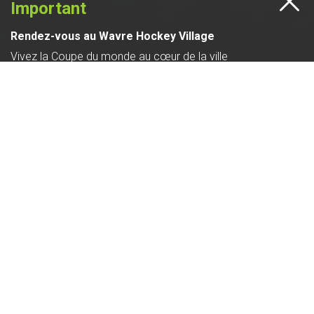
Important
Rendez-vous au Wavre Hockey Village
Vivez la Coupe du monde au cœur de la ville
© VILLE DE WAVRE, 2025
LIRE LA SUITE
MES DÉMARCHES EN
POPULATION - ETAT
LIGNE
CIVIL