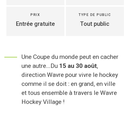
Economie
PRIX
TYPE DE PUBLIC
Culture et loisirs
Entrée gratuite
Tout public
Je suis
Une Coupe du monde peut en cacher
Association
Je trouve
une autre...Du
15 au 30 août
,
Aîné
Mes démarches en ligne
direction Wavre pour vivre le hockey
comme il se doit : en grand, en ville
Commerçant
Services communaux
et tous ensemble à travers le Wavre
En situation de handicap
Agenda
Hockey Village !
Investisseur
Enquêtes publiques