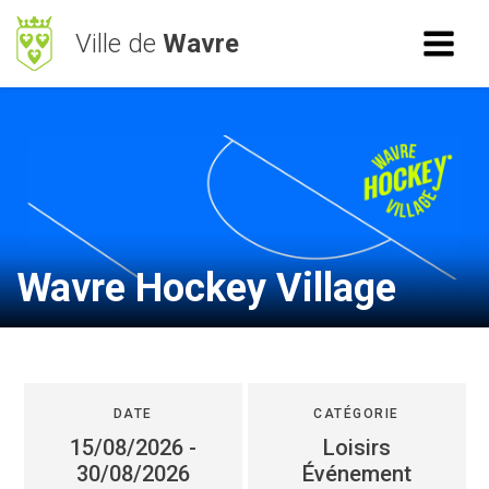
Ville de
Wavre
ACCÈS RAPIDE
RECHERCHE
Mes démarches
BetterStreet
Déchets
Wavre Hockey Village
Horaires
NAVIGATION
Vie Communale
DATE
CATÉGORIE
15/08/2026
-
Loisirs
Vivre à Wavre
30/08/2026
Événement