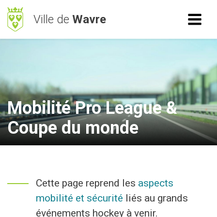
Ville de
Wavre
ACCÈS RAPIDE
RECHERCHE
Mes démarches
BetterStreet
Mobilité Pro League &
Déchets
Coupe du monde
Horaires
NAVIGATION
Cette page reprend les
aspects
Vie Communale
mobilité et sécurité
liés au grands
Vivre à Wavre
événements hockey à venir.