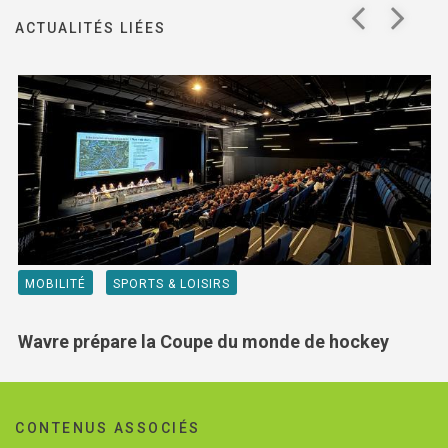
Jeune
Location de salles
ACTUALITÉS LIÉES
Journaliste
Offres d'emploi
Nouvel habitant
Règlements communaux
Parent
Objets trouvés
Touriste
Grands chantiers
Chantiers en cours
MOBILITÉ
SPORTS & LOISIRS
Wavre prépare la Coupe du monde de hockey
CONTENUS ASSOCIÉS