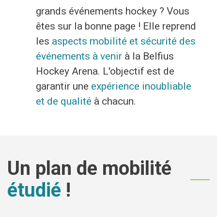
grands événements hockey ? Vous
Economie
êtes sur la bonne page ! Elle reprend
Culture et loisirs
les
aspects mobilité et sécurité des
événements à venir
à la Belfius
Hockey Arena. L'objectif est de
Je suis
garantir une
expérience inoubliable
Association
Je trouve
et de qualité
à chacun.
Aîné
Mes démarches en ligne
Commerçant
Services communaux
Un plan de mobilité
En situation de handicap
Agenda
étudié
!
Investisseur
Enquêtes publiques