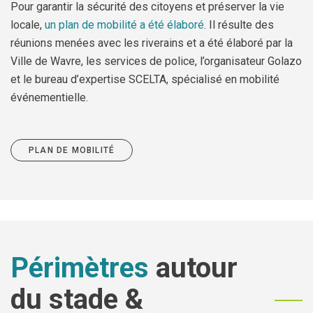
Jeune
Location de salles
Pour garantir la sécurité des citoyens et préserver la vie
locale,
un plan de mobilité a été élaboré
. Il résulte des
Journaliste
Offres d'emploi
réunions menées avec les riverains et a été élaboré par la
Ville de Wavre, les services de police, l’organisateur Golazo
Nouvel habitant
Règlements communaux
et le bureau d’expertise SCELTA, spécialisé en mobilité
Parent
Objets trouvés
événementielle.
Touriste
Grands chantiers
PLAN DE MOBILITÉ
Chantiers en cours
Périmètres
autour
du stade &