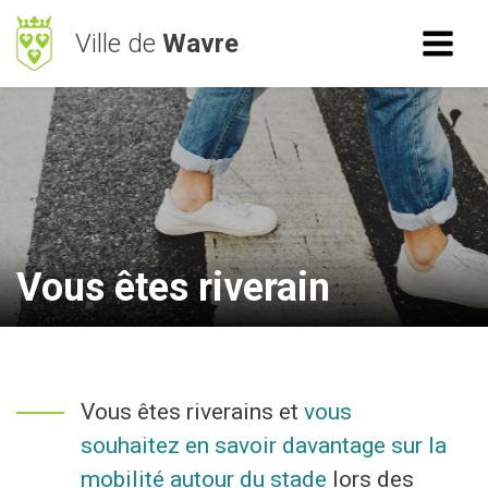
Ville de
Wavre
ACCÈS RAPIDE
RECHERCHE
Mes démarches
BetterStreet
Déchets
Vous êtes riverain
Horaires
NAVIGATION
Vous êtes riverains et
vous
Vie Communale
souhaitez en savoir davantage sur la
Vivre à Wavre
mobilité autour du stade
lors des