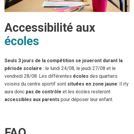
RUES DU PÉRIMÈTRE
Stationnement & circulation réserv
JAUNE
Accessibilité aux
EMPLACEMENTS DE
écoles
Garages, allées, etc. n'empiétant
STATIONNEMENT
Ni l'organisation ni la Ville ne 
PRIVÉS
Seuls 3 jours de la compétition se joueront durant la
INTERDICTIONS DE
période scolaire
: le lundi 24/08, le jeudi 27/08 et le
STATIONNEMENT
vendredi 28/08. Les différentes
écoles
des quartiers
voisins du centre sportif sont
situées en zone jaune
. Il n'y
AVENUE DU CENTRE
aura donc
pas de contrôle
et les écoles resteront
Pendant la durée de la compétitio
SPORTIF
accessibles aux parents
pour déposer leur enfant.
PARKING DU CENTRE
Inaccessible de fin juillet à déb
SPORTIF
FAQ