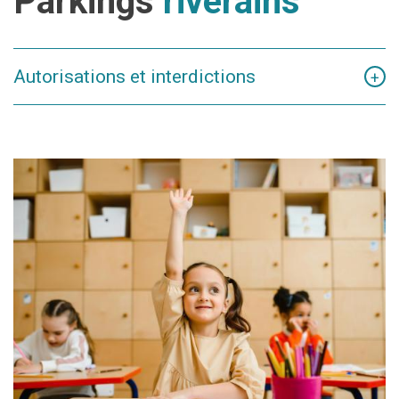
Parkings
riverains
Autorisations et interdictions
+
PARKINGS DESTINÉS
AUX RIVERAINS
Réservé au stationnement des riv
PARKING DÉSIRÉ
YERNAUX
activés.
PARKING POLYDORE
Réservé au stationnement des riv
BEAUFAUX
Réservé au stationnement des ri
activés. La patientèle des centr
PARKING SNCB
preuve de rendez-vous).