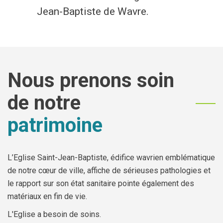
Jean-Baptiste de Wavre.
Economie
Culture et loisirs
Je suis
Nous prenons soin
de notre
Association
Je trouve
patrimoine
Aîné
Mes démarches en ligne
Commerçant
Services communaux
L’Eglise Saint-Jean-Baptiste, édifice wavrien emblématique
En situation de handicap
Agenda
de notre cœur de ville, affiche de sérieuses pathologies et
le rapport sur son état sanitaire pointe également des
Investisseur
Enquêtes publiques
matériaux en fin de vie.
L'Eglise a besoin de soins.