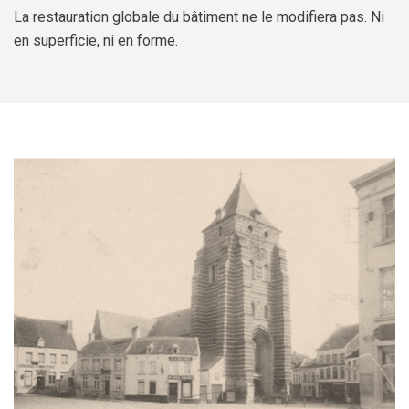
Jeune
Location de salles
La restauration globale du bâtiment ne le modifiera pas. Ni
Journaliste
Offres d'emploi
en superficie, ni en forme.
Nouvel habitant
Règlements communaux
Parent
Objets trouvés
Touriste
Grands chantiers
Chantiers en cours