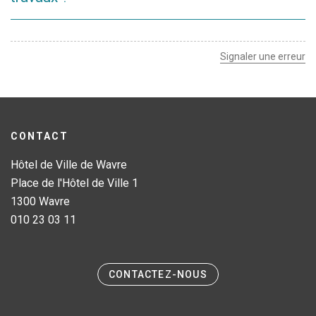
ceux déjà planifiés.
L’objectif est d'éviter de déplacer trop de maraîchers.
Toutefois, il sera nécessaire de relocaliser certains
Signaler une erreur
marchands ambulants lors des phases critiques du chantier.
CONTACT
Hôtel de Ville de Wavre
Place de l'Hôtel de Ville 1
1300 Wavre
010 23 03 11
CONTACTEZ-NOUS