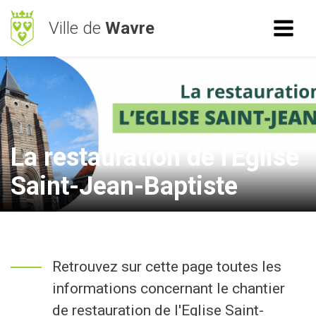
Ville de
Wavre
ACCÈS RAPIDE
RECHERCHE
Mes démarches
BetterStreet
La restauration de l'Eglise
Déchets
Saint-Jean-Baptiste
Horaires
NAVIGATION
Retrouvez sur cette page toutes les
Vie Communale
informations concernant le chantier
Vivre à Wavre
de restauration de l'Eglise Saint-