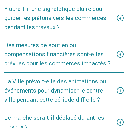
Lors des phases d’interruption de la voirie, il sera demandé
Y aura-t-il une signalétique claire pour
à l’entreprise d’apposer des panneaux indiquant l’accès à
guider les piétons vers les commerces
pied aux commerces.
+
pendant les travaux ?
Les trottoirs longeant les commerces seront accessibles
Des mesures de soutien ou
en tout temps, y compris lors des phases de montage des
compensations financières sont-elles
échafaudages. Un balisage et une signalétique adéquate
+
seront mis en place.
prévues pour les commerces impactés ?
Aucune mesure n’est prévue actuellement car l’impact est
La Ville prévoit-elle des animations ou
très limité. Toutefois, des aides ponctuelles pourraient être
événements pour dynamiser le centre-
proposées en fonction de l'évaluation de la situation.
+
ville pendant cette période difficile ?
Tout est mis en œuvre afin de maintenir les événements au
Le marché sera-t-il déplacé durant les
centre-ville. Le planning de l’entreprise a été élaboré en
+
travaux ?
tenant compte des événements récurrents ainsi que de