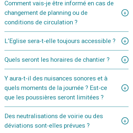
Comment vais-je être informé en cas de
Intervention maçonnerie Tour Clocher
jour régulièrement sur le site de la Ville de Wavre.
Restauration du Maître Autel.
changement de planning ou de
+
Etat sanitaire Eglise
conditions de circulation ?
Nous vous invitons à consulter régulièrement le site
L’Eglise sera-t-elle toujours accessible ?
+
internet et les réseaux sociaux de la Ville de Wavre afin de
suivre l’évolution du chantier.
L’Eglise Saint-Jean-Baptiste restera accessibles pendant
Quels seront les horaires de chantier ?
+
toute la durée des travaux.
Certaines phases plus critiques demanderont une
Les heures de travail sont prévues de 7h à 17h00.
Y aura-t-il des nuisances sonores et à
restriction de la circulation sur la place, vous pouvez
Lors du montage de la grue, il se peut que les horaires de
quels moments de la journée ? Est-ce
retrouver ces informations
.
+
travail s'étendent jusque 18h00.
que les poussières seront limitées ?
Comme pour tout chantier, certaines nuisances ponctuelles
Des neutralisations de voirie ou des
sont inévitables.
+
déviations sont-elles prévues ?
Des bâches anti-poussières seront installées sur les