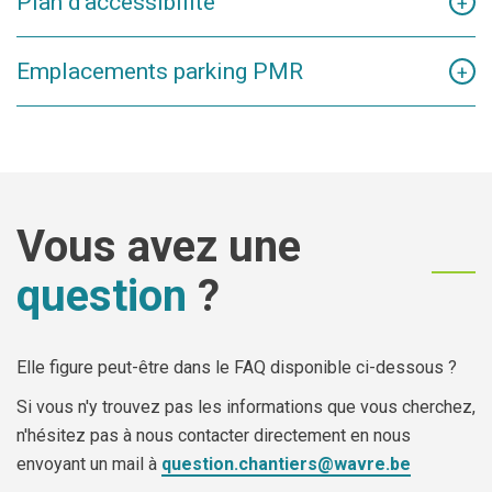
Plan d'accessibilité
+
Les installations de chantier seront des moments
RESTAURATION DU MAÎTRE AUTEL
critiques essentiellement du fait du montage des
Emplacements parking PMR
+
échafaudages
PHASE 1
Livraison
er
Du 1
septembre à fin octobre.
Déchargement
(Installation de chantier |
Travaux
)
Stockage
Vous avez une
Septembre :
Assemblage au sol de la toiture parapluie
question
?
Mise en place de l'installation de chantier
Manutention de la toiture parapluie provisoire à
l'aide d'une grue
Montage de l'échafaudage façade de la Tour Clocher
Elle figure peut-être dans le FAQ disponible ci-dessous ?
Réalisation du socle de la grue Tour
Si vous n'y trouvez pas les informations que vous cherchez,
n'hésitez pas à nous contacter directement en nous
Protections diverses Eglise
envoyant un mail à
question.chantiers@wavre.be