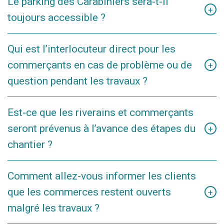
Le parking des Carabiniers sera-t-il
"Aquamarine" sera maintenue en permanence afin de
+
toujours accessible ?
Lors des phases plus critiques du chantier, il se peut que
garantir l’accès des fournisseurs.
des modifications supplémentaires soient décidées pour
Oui, les travaux n'affectent pas l'accès au parking.
des périodes plus courtes. Les informations exactes vous
Qui est l’interlocuteur direct pour les
seront communiquées au fur et à mesure.
commerçants en cas de problème ou de
+
question pendant les travaux ?
Pour toute question relative au chantier, vous pouvez nous
Est-ce que les riverains et commerçants
contacter via l’adresse suivante :
seront prévenus à l’avance des étapes du
+
chantier ?
Le site internet de la Ville sera régulièrement mis à jour afin
Comment allez-vous informer les clients
d’informer les riverains et les commerçants de l’évolution
que les commerces restent ouverts
des travaux.
+
malgré les travaux ?